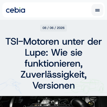
CZ
SK
08 / 06 / 2026
TSI-Motoren unter der
EN
DE
Lupe: Wie sie
RO
UA
IT
FR
funktionieren,
NL
PL
Zuverlässigkeit,
Versionen