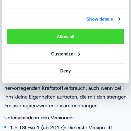
EA111 besitzt keine durchgehende
Motorabdeckung.
Show details
Der moderne Vierzylinder 1.5 TSI:
Allow all
Der Liebling der Dienstwagenfahrer
Der
1.5 TSI
-Motor gilt als sehr zuverlässiges
Customize
Aggregat mit einer voraussichtlichen Lebensdauer
von
über 300 000 km
, sofern man ihm einen
Deny
rechtzeitigen Service gönnt. Er bietet einen
hervorragenden Kraftstoffverbrauch, auch wenn bei
ihm kleine Eigenheiten auftreten, die mit den strengen
Emissionsgrenzwerten zusammenhängen.
Unterschiede in den Versionen:
1.5 TSI Evo 1 (ab 2017):
Die erste Version litt