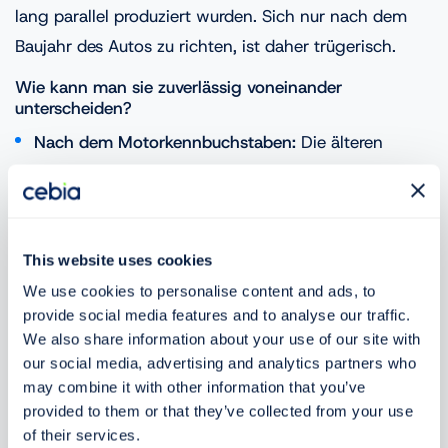
lang parallel produziert wurden. Sich nur nach dem
Baujahr des Autos zu richten, ist daher trügerisch.
Wie kann man sie zuverlässig voneinander
unterscheiden?
Nach dem Motorkennbuchstaben:
Die älteren
Motoren der Baureihe EA111 tragen die
Kennbuchstaben
CBZA
und
CBZB
. Die neueren und
problemlosen EA211-Einheiten erkennen Sie an
This website uses cookies
den Kennbuchstaben
CJZx
und
CYVx
(der
We use cookies to personalise content and ads, to
Buchstabe „x“ am Ende steht für die jeweilige
provide social media features and to analyse our traffic.
Leistungsvariante A–D).
We also share information about your use of our site with
our social media, advertising and analytics partners who
Optik unter der Motorhaube:
Die neueren Motoren
may combine it with other information that you’ve
der Baureihe EA211 haben eine Abdeckung, die
provided to them or that they’ve collected from your use
den gesamten Motor verdeckt. Die ältere Baureihe
of their services.