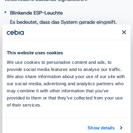
Blinkende ESP-Leuchte
Es bedeutet, dass das System gerade eingreift.
Normalerweise erscheint sie nur für einen Moment
bei Traktionsverlust oder leichtem Schleudern.
This website uses cookies
Dauerhaft leuchtende ESP-Leuchte
We use cookies to personalise content and ads, to
Signalisiert, dass das System ausgeschaltet ist oder
provide social media features and to analyse our traffic.
eine Fehlfunktion aufgetreten ist. In einem solchen
We also share information about your use of our site with
Fall erfüllt das ESP seine Funktion nicht.
our social media, advertising and analytics partners who
may combine it with other information that you’ve
Ist ESP dasselbe wie die
provided to them or that they’ve collected from your use
of their services.
Traktionskontrolle?
Nein. Während die Traktionskontrolle normalerweise
Show details
Teil des ESP ist, hat sie eine andere Aufgabe. Während