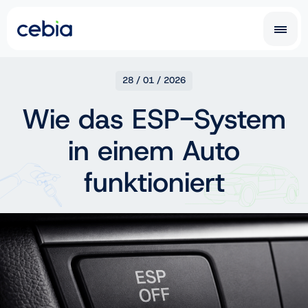
CZ
SK
28 / 01 / 2026
Wie das ESP-System
EN
DE
in einem Auto
RO
UA
IT
FR
funktioniert
NL
PL