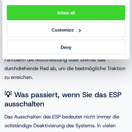
sich das ESP mit der Fahrzeugstabilität in Kurven und
Allow all
beim Schleudern befasst, verhindert die
Traktionskontrolle übermäßiges Durchdrehen der
Customize
Räder beim Beschleunigen.
Deny
Zum Beispiel begrenzt sie beim Anfahren auf nasser
Fahrbahn die Motorleistung oder bremst das
durchdrehende Rad ab, um die bestmögliche Traktion
zu erreichen.
💡 Was passiert, wenn Sie das ESP
ausschalten
Das Ausschalten des ESP bedeutet nicht immer die
vollständige Deaktivierung des Systems. In vielen