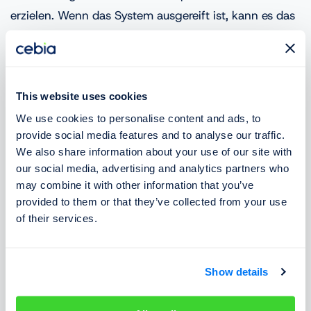
erzielen. Wenn das System ausgereift ist, kann es das
Fahrzeug aus Situationen retten, in denen drei von vier
Rädern durchdrehen.
This website uses cookies
Viele Autos mit diesem System bieten dem Fahrer die
We use cookies to personalise content and ads, to
Möglichkeit, den Allradantrieb zu steuern, er kann
provide social media features and to analyse our traffic.
verschiedene Fahrmodi wählen oder im Lock-Modus
We also share information about your use of our site with
einen "ständigen" 4x4-Antrieb einschalten.
our social media, advertising and analytics partners who
may combine it with other information that you’ve
provided to them or that they’ve collected from your use
Auch im Lock-Modus hat das System jedoch nicht die
of their services.
gleichen Eigenschaften wie ein ständiger
Allradantrieb. Die Elektronik überwacht den Antrieb
weiterhin und koppelt die Kupplung bei höheren
Show details
Geschwindigkeiten oder drohender Überhitzung des