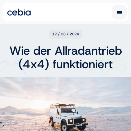
CZ
SK
12 / 03 / 2024
Wie der Allradantrieb
EN
DE
(4x4) funktioniert
RO
UA
IT
FR
NL
PL