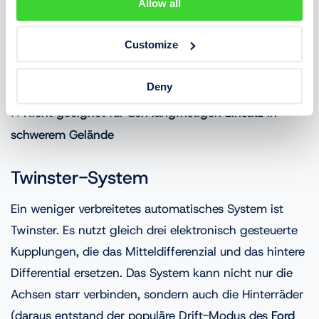
Systems aus. Daher eignet sich dieses System für
Allow all
SUVs, ist aber für echtes Offroad nicht geeignet.
Customize
✅
Spart Kraftstoff, Möglichkeit, 4x4-Zuschaltung zu
Deny
steuern, keine Gefahr der Kupplungsüberhitzung
❌
Nicht geeignet für den langfristigen Einsatz in
schwerem Gelände
Twinster-System
Ein weniger verbreitetes automatisches System ist
Twinster. Es nutzt gleich drei elektronisch gesteuerte
Kupplungen, die das Mitteldifferenzial und das hintere
Differential ersetzen. Das System kann nicht nur die
Achsen starr verbinden, sondern auch die Hinterräder
(daraus entstand der populäre Drift-Modus des
Ford